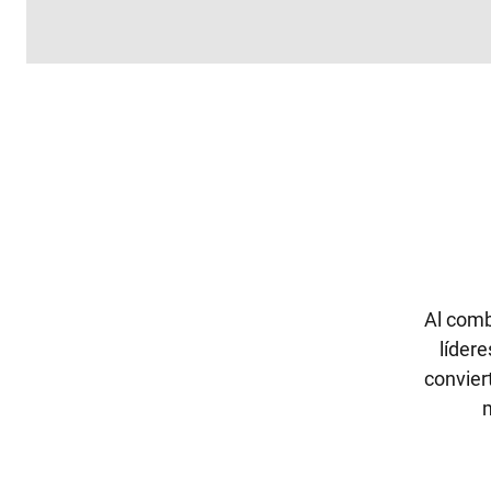
Al comb
líder
convier
m