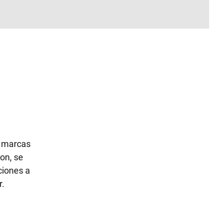
s marcas
on, se
ciones a
r.