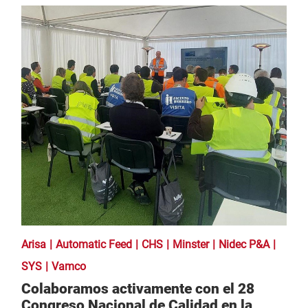
Arisa
Automatic Feed
CHS
Minster
Nidec P&A
SYS
Vamco
Colaboramos activamente con el 28
Congreso Nacional de Calidad en la